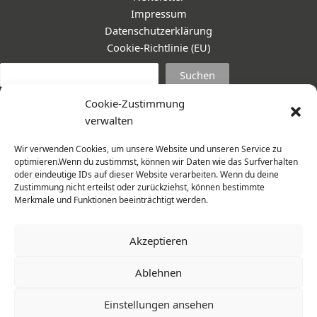
Impressum
Datenschutzerklärung
Cookie-Richtlinie (EU)
Suc
Suchen
Cookie-Zustimmung
verwalten
Wir verwenden Cookies, um unsere Website und unseren Service zu
optimieren.Wenn du zustimmst, können wir Daten wie das Surfverhalten
oder eindeutige IDs auf dieser Website verarbeiten. Wenn du deine
Zustimmung nicht erteilst oder zurückziehst, können bestimmte
Merkmale und Funktionen beeinträchtigt werden.
Akzeptieren
Ablehnen
© 2026 Frauenmantel - Frau im Zentrum e.V. | Design -
Einstellungen ansehen
www.cohowe.de