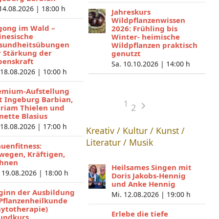
 14.08.2026 |
18:00 h
Jahreskurs
Wildpflanzenwissen
gong im Wald –
2026: Frühling bis
inesische
Winter- heimische
sundheitsübungen
Wildpflanzen praktisch
r Stärkung der
genutzt
benskraft
Sa. 10.10.2026 |
14:00 h
 18.08.2026 |
10:00 h
emium-Aufstellung
t Ingeburg Barbian,
1
2
riam Thielen und
nette Blasius
 18.08.2026 |
17:00 h
Kreativ / Kultur / Kunst /
Literatur / Musik
auenfitness:
wegen, Kräftigen,
hnen
Heilsames Singen mit
 19.08.2026 |
18:00 h
Doris Jakobs-Hennig
und Anke Hennig
ginn der Ausbildung
Mi. 12.08.2026 |
19:00 h
 Pflanzenheilkunde
hytotherapie)
Erlebe die tiefe
undkurs