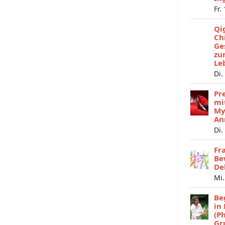
Fr.
Qi
Ch
Ge
zu
Le
Di.
Pr
mi
My
An
Di.
Fr
Be
De
Mi.
Be
in
(P
Gr