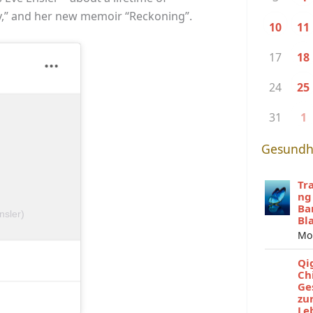
hy,” and her new memoir “Reckoning”.
10
11
17
18
24
25
31
1
Gesundh
Tr
ng
Ba
nsler)
Bl
Mo
Qi
Ch
Ge
zu
Le