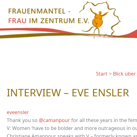
Zum
Inhalt
springen
Start
Blick über
INTERVIEW – EVE ENSLER
eveensler
Thank you so
@camanpour
for all these years in the fem
V: Women ‘have to be bolder and more outrageous in o
Christiane Amanpour speaks with V – formerly known as E