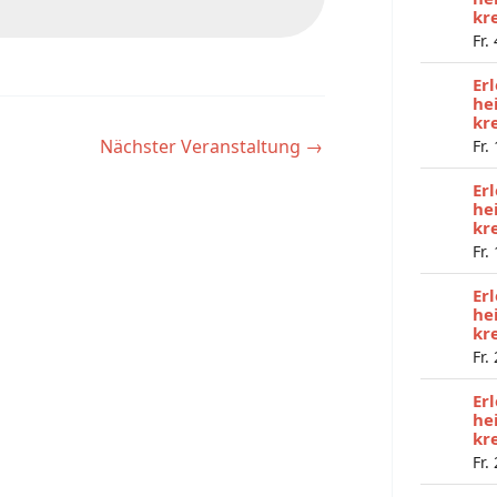
kr
Fr.
Er
he
kr
Nächster Veranstaltung
→
Fr.
Er
he
kr
Fr.
Er
he
kr
Fr.
Er
he
kr
Fr.