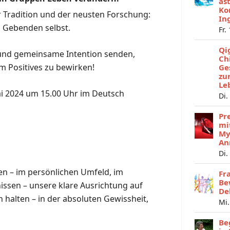
as
Ko
r Tradition und der neusten Forschung:
In
n Gebenden selbst.
Fr.
Qi
 und gemeinsame Intention senden,
Ch
m Positives zu bewirken!
Ge
zu
Le
Mai 2024 um 15.00 Uhr im Deutsch
Di.
Pr
mi
My
An
Di.
n – im persönlichen Umfeld, im
Fr
Be
nissen – unsere klare Ausrichtung auf
De
 halten – in der absoluten Gewissheit,
Mi.
Be