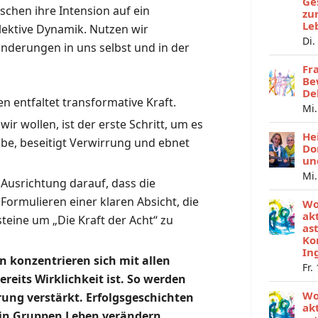
Ge
chen ihre Intension auf ein
zu
Le
llektive Dynamik. Nutzen wir
Di.
nderungen in uns selbst und in der
Fr
Be
De
 entfaltet transformative Kraft.
Mi.
ir wollen, ist der erste Schritt, um es
He
abe, beseitigt Verwirrung und ebnet
Do
un
Mi.
Ausrichtung darauf, dass die
ormulieren einer klaren Absicht, die
Wo
ak
eine um „Die Kraft der Acht“ zu
as
Ko
In
n konzentrieren sich mit allen
Fr.
ereits Wirklichkeit ist. So werden
Wo
erung verstärkt. Erfolgsgeschichten
ak
 in Gruppen Leben verändern.