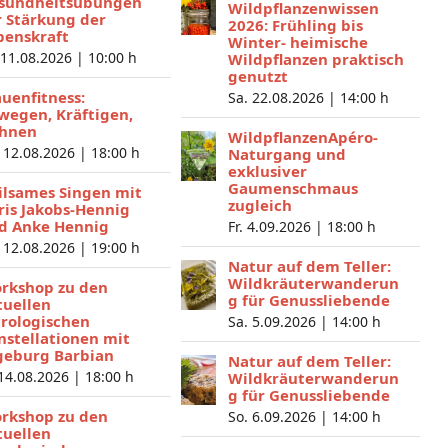
sundheitsübungen
Wildpflanzenwissen
r Stärkung der
2026: Frühling bis
benskraft
Winter- heimische
 11.08.2026 |
10:00 h
Wildpflanzen praktisch
genutzt
auenfitness:
Sa. 22.08.2026 |
14:00 h
wegen, Kräftigen,
hnen
WildpflanzenApéro-
 12.08.2026 |
18:00 h
Naturgang und
exklusiver
Gaumenschmaus
ilsames Singen mit
zugleich
ris Jakobs-Hennig
d Anke Hennig
Fr. 4.09.2026 |
18:00 h
 12.08.2026 |
19:00 h
Natur auf dem Teller:
Wildkräuterwanderun
rkshop zu den
g für Genussliebende
tuellen
trologischen
Sa. 5.09.2026 |
14:00 h
nstellationen mit
geburg Barbian
Natur auf dem Teller:
 14.08.2026 |
18:00 h
Wildkräuterwanderun
g für Genussliebende
rkshop zu den
So. 6.09.2026 |
14:00 h
tuellen