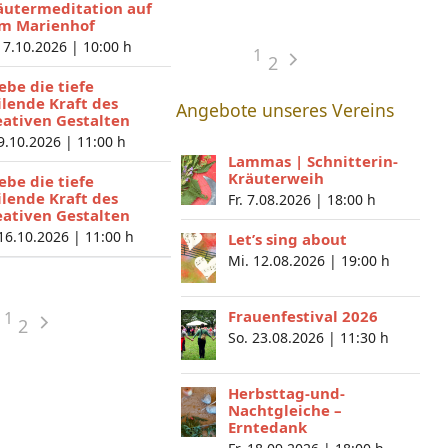
äutermeditation auf
m Marienhof
 7.10.2026 |
10:00 h
1
2
lebe die tiefe
ilende Kraft des
Angebote unseres Vereins
eativen Gestalten
 9.10.2026 |
11:00 h
Lammas | Schnitterin-
Kräuterweih
lebe die tiefe
ilende Kraft des
Fr. 7.08.2026 |
18:00 h
eativen Gestalten
 16.10.2026 |
11:00 h
Let’s sing about
Mi. 12.08.2026 |
19:00 h
Frauenfestival 2026
1
2
So. 23.08.2026 |
11:30 h
Herbsttag-und-
Nachtgleiche –
Erntedank