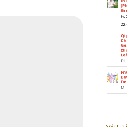
in
(P
Gr
Fr.
22
Qi
Ch
Ge
zu
Le
Di.
Fr
Be
De
Mi.
Spiritual