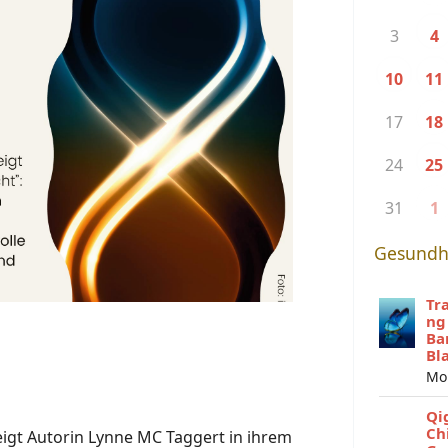
3
4
10
11
17
18
24
25
31
1
Gesundh
Tr
ng
Ba
Bl
Mo
Qi
Ch
eigt Autorin Lynne MC Taggert in ihrem