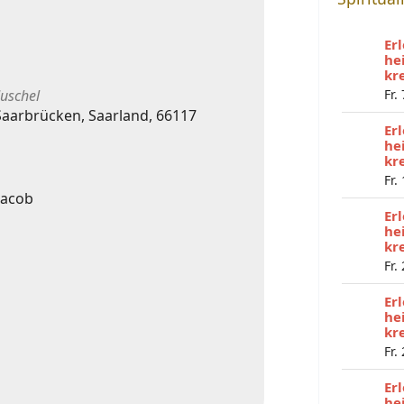
Er
he
kr
uschel
Fr.
Saarbrücken, Saarland, 66117
Er
he
kr
Fr.
Jacob
Er
he
kr
Fr.
Er
he
kr
Fr.
Er
he