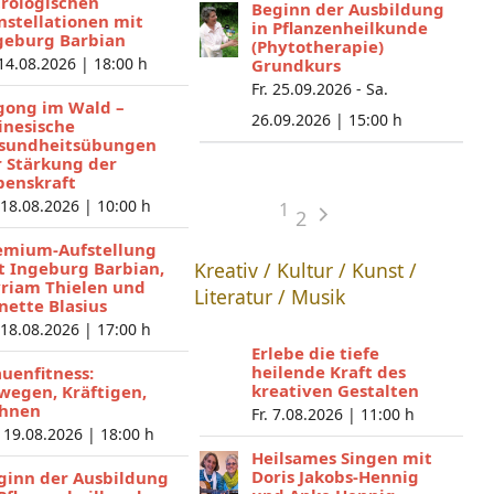
trologischen
Beginn der Ausbildung
nstellationen mit
in Pflanzenheilkunde
geburg Barbian
(Phytotherapie)
 14.08.2026 |
18:00 h
Grundkurs
Fr. 25.09.2026 - Sa.
gong im Wald –
26.09.2026 |
15:00 h
inesische
sundheitsübungen
r Stärkung der
benskraft
 18.08.2026 |
10:00 h
1
2
emium-Aufstellung
t Ingeburg Barbian,
Kreativ / Kultur / Kunst /
riam Thielen und
Literatur / Musik
nette Blasius
 18.08.2026 |
17:00 h
Erlebe die tiefe
heilende Kraft des
auenfitness:
kreativen Gestalten
wegen, Kräftigen,
hnen
Fr. 7.08.2026 |
11:00 h
 19.08.2026 |
18:00 h
Heilsames Singen mit
Doris Jakobs-Hennig
ginn der Ausbildung