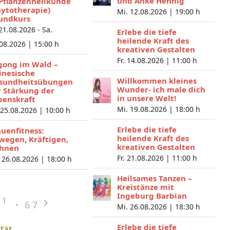
und Anke Hennig
 Pflanzenheilkunde
hytotherapie)
Mi. 12.08.2026 |
19:00 h
undkurs
 21.08.2026 - Sa.
Erlebe die tiefe
heilende Kraft des
.08.2026 |
15:00 h
kreativen Gestalten
Fr. 14.08.2026 |
11:00 h
gong im Wald –
inesische
Willkommen kleines
sundheitsübungen
Wunder- ich male dich
r Stärkung der
in unsere Welt!
benskraft
Mi. 19.08.2026 |
18:00 h
 25.08.2026 |
10:00 h
Erlebe die tiefe
auenfitness:
heilende Kraft des
wegen, Kräftigen,
kreativen Gestalten
hnen
Fr. 21.08.2026 |
11:00 h
 26.08.2026 |
18:00 h
Heilsames Tanzen –
Kreistänze mit
Ingeburg Barbian
1
6
7
Mi. 26.08.2026 |
18:30 h
Erlebe die tiefe
ität