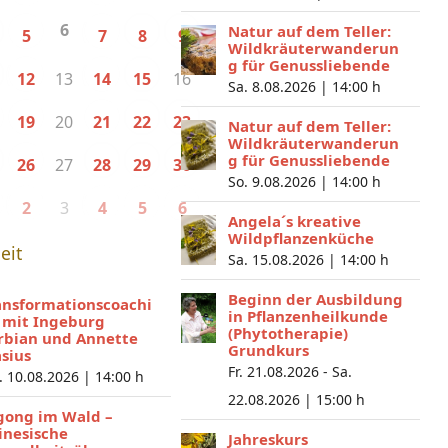
6
Natur auf dem Teller:
5
7
8
9
Wildkräuterwanderun
g für Genussliebende
13
16
12
14
15
Sa. 8.08.2026 |
14:00 h
20
19
21
22
23
Natur auf dem Teller:
Wildkräuterwanderun
g für Genussliebende
27
26
28
29
30
So. 9.08.2026 |
14:00 h
3
2
4
5
6
Angela´s kreative
Wildpflanzenküche
eit
Sa. 15.08.2026 |
14:00 h
Beginn der Ausbildung
ansformationscoachi
in Pflanzenheilkunde
 mit Ingeburg
(Phytotherapie)
rbian und Annette
Grundkurs
asius
Fr. 21.08.2026 - Sa.
. 10.08.2026 |
14:00 h
22.08.2026 |
15:00 h
gong im Wald –
inesische
Jahreskurs