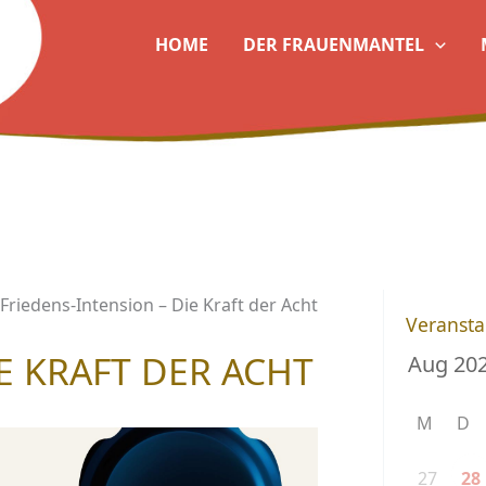
HOME
DER FRAUENMANTEL
Friedens-Intension – Die Kraft der Acht
Veransta
E KRAFT DER ACHT
M
D
27
28