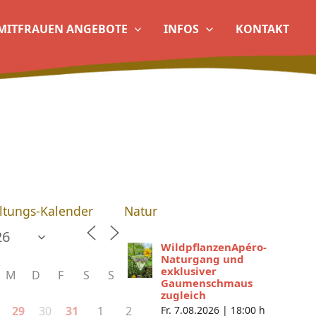
MITFRAUEN ANGEBOTE
INFOS
KONTAKT
ltungs-Kalender
Natur
WildpflanzenApéro-
Naturgang und
exklusiver
M
D
F
S
S
Gaumenschmaus
zugleich
30
1
2
29
31
Fr. 7.08.2026 |
18:00 h