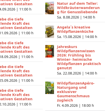
Natur auf dem Teller:
eativen Gestalten
Wildkräuterwanderun
 4.09.2026 |
11:00 h
g für Genussliebende
Sa. 8.08.2026 |
14:00 h
lebe die tiefe
ilende Kraft des
Angela´s kreative
eativen Gestalten
Wildpflanzenküche
 11.09.2026 |
11:00 h
Sa. 15.08.2026 |
14:00 h
lebe die tiefe
Jahreskurs
ilende Kraft des
Wildpflanzenwissen
eativen Gestalten
2026: Frühling bis
 18.09.2026 |
11:00 h
Winter- heimische
Wildpflanzen praktisch
lebe die tiefe
genutzt
ilende Kraft des
Sa. 22.08.2026 |
14:00 h
eativen Gestalten
 25.09.2026 |
11:00 h
WildpflanzenApéro-
Naturgang und
lebe die tiefe
exklusiver
ilende Kraft des
Gaumenschmaus
eativen Gestalten
zugleich
 2.10.2026 |
11:00 h
Fr. 4.09.2026 |
18:00 h